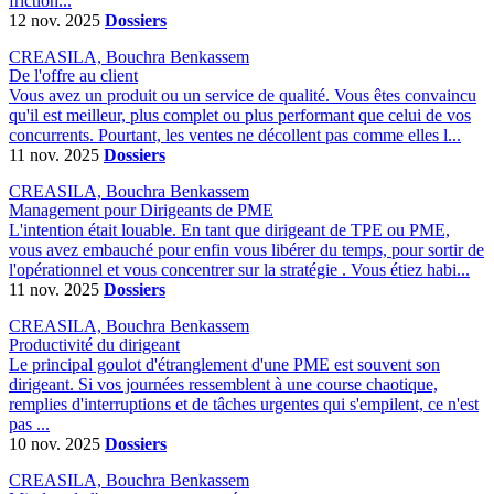
friction...
12 nov. 2025
Dossiers
CREASILA, Bouchra Benkassem
De l'offre au client
Vous avez un produit ou un service de qualité. Vous êtes convaincu
qu'il est meilleur, plus complet ou plus performant que celui de vos
concurrents. Pourtant, les ventes ne décollent pas comme elles l...
11 nov. 2025
Dossiers
CREASILA, Bouchra Benkassem
Management pour Dirigeants de PME
L'intention était louable. En tant que dirigeant de TPE ou PME,
vous avez embauché pour enfin vous libérer du temps, pour sortir de
l'opérationnel et vous concentrer sur la stratégie . Vous étiez habi...
11 nov. 2025
Dossiers
CREASILA, Bouchra Benkassem
Productivité du dirigeant
Le principal goulot d'étranglement d'une PME est souvent son
dirigeant. Si vos journées ressemblent à une course chaotique,
remplies d'interruptions et de tâches urgentes qui s'empilent, ce n'est
pas ...
10 nov. 2025
Dossiers
CREASILA, Bouchra Benkassem