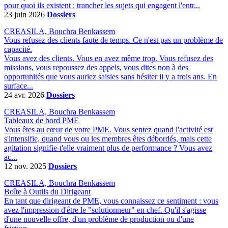
pour quoi ils existent : trancher les sujets qui engagent l'entr...
23 juin 2026
Dossiers
CREASILA, Bouchra Benkassem
Vous refusez des clients faute de temps. Ce n'est pas un problème de
capacité.
Vous avez des clients. Vous en avez même trop. Vous refusez des
missions, vous repoussez des appels, vous dites non à des
opportunités que vous auriez saisies sans hésiter il y a trois ans. En
surface...
24 avr. 2026
Dossiers
CREASILA, Bouchra Benkassem
Tableaux de bord PME
Vous êtes au cœur de votre PME. Vous sentez quand l'activité est
s'intensifie, quand vous ou les membres êtes débordés, mais cette
agitation signifie-t'elle vraiment plus de performance ? Vous avez
ac...
12 nov. 2025
Dossiers
CREASILA, Bouchra Benkassem
Boîte à Outils du Dirigeant
En tant que dirigeant de PME, vous connaissez ce sentiment : vous
avez l'impression d'être le "solutionneur" en chef. Qu'il s'agisse
d'une nouvelle offre, d'un problème de production ou d'une