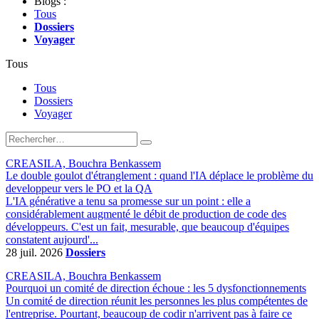
Blogs :
Tous
Dossiers
Voyager
Tous
Tous
Dossiers
Voyager
CREASILA, Bouchra Benkassem
Le double goulot d'étranglement : quand l'IA déplace le problème du
developpeur vers le PO et la QA
L'IA générative a tenu sa promesse sur un point : elle a
considérablement augmenté le débit de production de code des
développeurs. C'est un fait, mesurable, que beaucoup d'équipes
constatent aujourd'...
28 juil. 2026
Dossiers
CREASILA, Bouchra Benkassem
Pourquoi un comité de direction échoue : les 5 dysfonctionnements
Un comité de direction réunit les personnes les plus compétentes de
l'entreprise. Pourtant, beaucoup de codir n'arrivent pas à faire ce