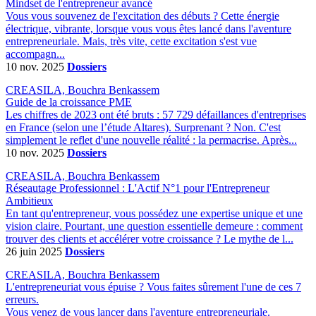
Mindset de l'entrepreneur avancé
Vous vous souvenez de l'excitation des débuts ? Cette énergie
électrique, vibrante, lorsque vous vous êtes lancé dans l'aventure
entrepreneuriale. Mais, très vite, cette excitation s'est vue
accompagn...
10 nov. 2025
Dossiers
CREASILA, Bouchra Benkassem
Guide de la croissance PME
Les chiffres de 2023 ont été bruts : 57 729 défaillances d'entreprises
en France (selon une l’étude Altares). Surprenant ? Non. C'est
simplement le reflet d'une nouvelle réalité : la permacrise. Après...
10 nov. 2025
Dossiers
CREASILA, Bouchra Benkassem
Réseautage Professionnel : L'Actif N°1 pour l'Entrepreneur
Ambitieux
En tant qu'entrepreneur, vous possédez une expertise unique et une
vision claire. Pourtant, une question essentielle demeure : comment
trouver des clients et accélérer votre croissance ? Le mythe de l...
26 juin 2025
Dossiers
CREASILA, Bouchra Benkassem
L'entrepreneuriat vous épuise ? Vous faites sûrement l'une de ces 7
erreurs.
Vous venez de vous lancer dans l'aventure entrepreneuriale.