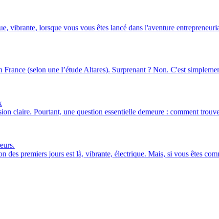
e, vibrante, lorsque vous vous êtes lancé dans l'aventure entrepreneurial
n France (selon une l’étude Altares). Surprenant ? Non. C'est simplement 
x
on claire. Pourtant, une question essentielle demeure : comment trouver 
eurs.
n des premiers jours est là, vibrante, électrique. Mais, si vous êtes com