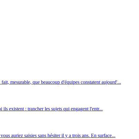
fait, mesurable, que beaucoup d'équipes constatent aujourd'...
ls existent : trancher les sujets qui engagent l'entr...
 auriez saisies sans hésiter il y a trois ans. En surface...