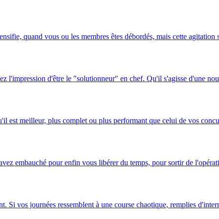
ensifie, quand vous ou les membres êtes débordés, mais cette agitation s
 l'impression d'être le "solutionneur" en chef. Qu'il s'agisse d'une nouv
il est meilleur, plus complet ou plus performant que celui de vos concur
ez embauché pour enfin vous libérer du temps, pour sortir de l'opération
 Si vos journées ressemblent à une course chaotique, remplies d'interrup