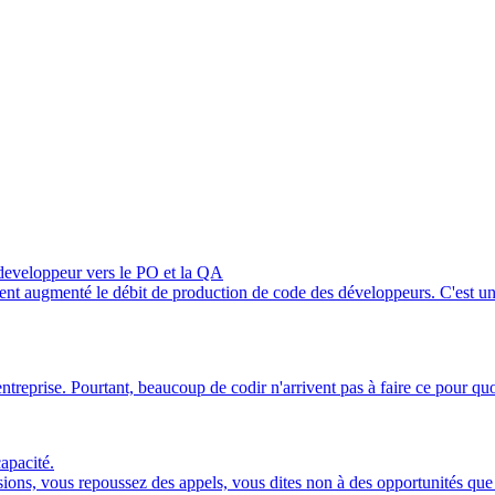
 developpeur vers le PO et la QA
ment augmenté le débit de production de code des développeurs. C'est un 
reprise. Pourtant, beaucoup de codir n'arrivent pas à faire ce pour quoi i
apacité.
ns, vous repoussez des appels, vous dites non à des opportunités que vous