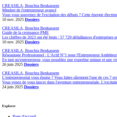
CREASILA, Bouchra Benkassem
Mindset de l'entrepreneur avancé
Vous vous souvenez de l'excitation des débuts ? Cette énergie électriqu
10 nov. 2025
Dossiers
CREASILA, Bouchra Benkassem
Guide de la croissance PME
Les chiffres de 2023 ont été bruts : 57 729 défaillances d'entreprises e
10 nov. 2025
Dossiers
CREASILA, Bouchra Benkassem
Réseautage Professionnel : L'Actif N°1 pour l'Entrepreneur Ambitieu
En tant qu'entrepreneur, vous possédez une expertise unique et une visi
26 juin 2025
Dossiers
CREASILA, Bouchra Benkassem
L'entrepreneuriat vous épuise ? Vous faites sûrement l'une de ces 7 err
Vous venez de vous lancer dans l'aventure entrepreneuriale. L'excitatio
24 juin 2025
Dossiers
Explorer
Page d'accueil