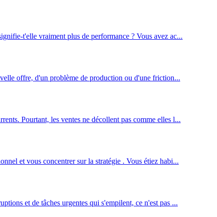
ignifie-t'elle vraiment plus de performance ? Vous avez ac...
elle offre, d'un problème de production ou d'une friction...
rents. Pourtant, les ventes ne décollent pas comme elles l...
nel et vous concentrer sur la stratégie . Vous étiez habi...
tions et de tâches urgentes qui s'empilent, ce n'est pas ...