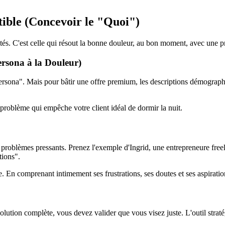
stible (Concevoir le "Quoi")
alités. C'est celle qui résout la bonne douleur, au bon moment, avec une p
ersona à la Douleur)
rsona". Mais pour bâtir une offre premium, les descriptions démographiq
e problème qui empêche votre client idéal de dormir la nuit.
es problèmes pressants. Prenez l'exemple d'Ingrid, une entrepreneure fre
tions".
e. En comprenant intimement ses frustrations, ses doutes et ses aspirati
ution complète, vous devez valider que vous visez juste. L'outil straté