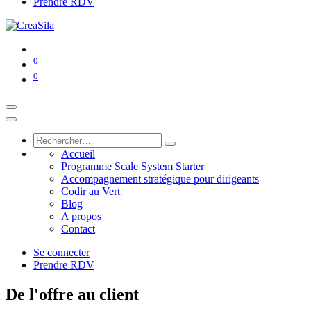
Prendre RDV
0
0
Accueil
Programme Scale System Starter
Accompagnement stratégique pour dirigeants
Codir au Vert
Blog
A propos
Contact
Se connecter
Prendre RDV
De l'offre au client