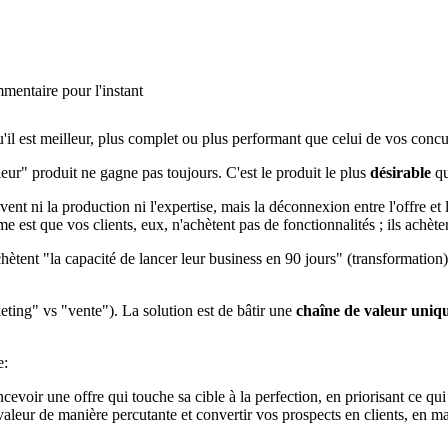
mentaire pour l'instant
il est meilleur, plus complet ou plus performant que celui de vos concur
leur" produit ne gagne pas toujours. C'est le produit le plus
désirable
qu
vent ni la production ni l'expertise, mais la déconnexion entre l'offre
me est que vos clients, eux, n'achètent pas de fonctionnalités ; ils achèt
achètent "la capacité de lancer leur business en 90 jours" (transformatio
eting" vs "vente"). La solution est de bâtir une
chaîne de valeur uniqu
e:
oir une offre qui touche sa cible à la perfection, en priorisant ce qui
r de manière percutante et convertir vos prospects en clients, en maîtr