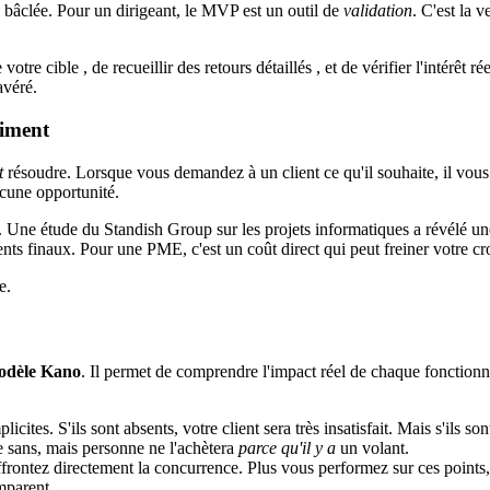
bâclée. Pour un dirigeant, le MVP est un outil de
validation
. C'est la 
votre cible , de recueillir des retours détaillés , et de vérifier l'intérê
avéré.
aiment
t
résoudre. Lorsque vous demandez à un client ce qu'il souhaite, il vous 
ucune opportunité.
 Une étude du Standish Group sur les projets informatiques a révélé une 
nts finaux. Pour une PME, c'est un coût direct qui peut freiner votre cr
e.
dèle Kano
. Il permet de comprendre l'impact réel de chaque fonctionnal
licites. S'ils sont absents, votre client sera très insatisfait. Mais s'ils 
e sans, mais personne ne l'achètera
parce qu'il y a
un volant.
frontez directement la concurrence. Plus vous performez sur ces points, pl
mparent.