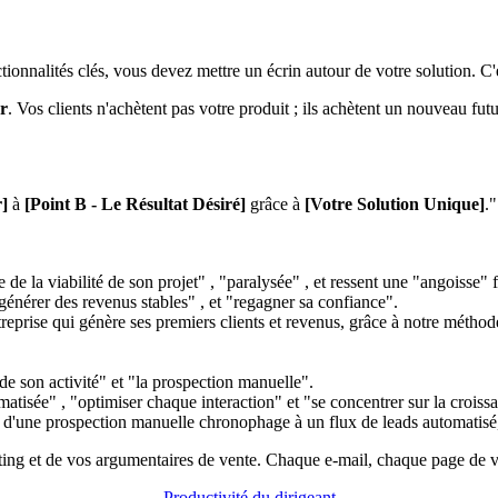
tionnalités clés, vous devez mettre un écrin autour de votre solution. C'
ur
. Vos clients n'achètent pas votre produit ; ils achètent un nouveau fut
r]
à
[Point B - Le Résultat Désiré]
grâce à
[Votre Solution Unique]
."
 de la viabilité de son projet" , "paralysée" , et ressent une "angoisse" 
générer des revenus stables" , et "regagner sa confiance".
reprise qui génère ses premiers clients et revenus, grâce à notre méthod
de son activité" et "la prospection manuelle".
tisée" , "optimiser chaque interaction" et "se concentrer sur la croiss
d'une prospection manuelle chronophage à un flux de leads automatisé,
eting et de vos argumentaires de vente. Chaque e-mail, chaque page de vot
Productivité du dirigeant