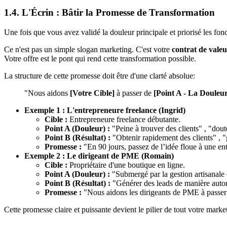
1.4. L'Écrin : Bâtir la Promesse de Transformation
Une fois que vous avez validé la douleur principale et priorisé les fonc
Ce n'est pas un simple slogan marketing. C'est votre
contrat de vale
Votre offre est le pont qui rend cette transformation possible.
La structure de cette promesse doit être d'une clarté absolue:
"Nous aidons
[Votre Cible]
à passer de
[Point A - La Douleu
Exemple 1 : L'entrepreneure freelance (Ingrid)
Cible :
Entrepreneure freelance débutante.
Point A (Douleur) :
"Peine à trouver des clients" , "doute
Point B (Résultat) :
"Obtenir rapidement des clients" , "
Promesse :
"En 90 jours, passez de l’idée floue à une ent
Exemple 2 : Le dirigeant de PME (Romain)
Cible :
Propriétaire d'une boutique en ligne.
Point A (Douleur) :
"Submergé par la gestion artisanale 
Point B (Résultat) :
"Générer des leads de manière automa
Promesse :
"Nous aidons les dirigeants de PME à passer 
Cette promesse claire et puissante devient le pilier de tout votre mark