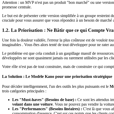
Attention : un MVP n'est pas un produit "bon marché" ou une version 
promesse centrale.
Le but est de présenter cette version simplifiée à un groupe restreint de 
cruciale pour vous assurer que vous répondez à un besoin de marché 
1.2. La Priorisation : Ne Bâtir que ce qui Compte Vr
Une fois la douleur validée, l'erreur la plus coûteuse est de vouloir
tou
imaginables . Vous êtes alors tenté de tout développer pour ne rater a
Le problème est que cela conduit à un gaspillage massif de ressources.
développées ne sont quasiment jamais ou rarement utilisées par les clie
Votre rôle n'est pas de tout construire, mais de construire ce qui compt
La Solution : Le Modèle Kano pour une priorisation stratégique
Pour décider intelligemment, l'un des outils les plus puissants est le
Mo
trois catégories principales :
Les "Must-haves" (Besoins de base) :
Ce sont les attendus imp
volant dans une voiture
. Vous ne pouvez pas vendre la voitur
Les "Performances" (Besoins linéaires) :
C'est là que vous af
consommation d'essence. C'est sur ces points que les clients co