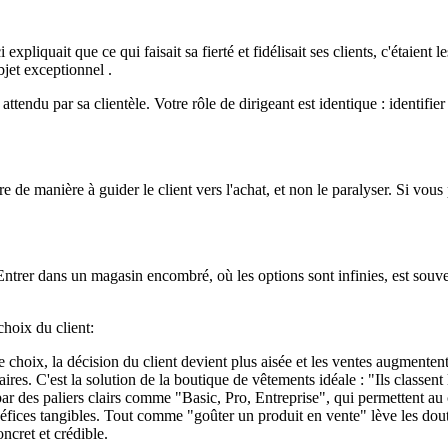
xpliquait que ce qui faisait sa fierté et fidélisait ses clients, c'étaient 
bjet exceptionnel .
 attendu par sa clientèle. Votre rôle de dirigeant est identique : identif
re de manière à guider le client vers l'achat, et non le paralyser. Si vou
Entrer dans un magasin encombré, où les options sont infinies, est so
 choix du client:
 choix, la décision du client devient plus aisée et les ventes augmenten
aires. C'est la solution de la boutique de vêtements idéale : "Ils classent
par des paliers clairs comme "Basic, Pro, Entreprise", qui permettent au 
néfices tangibles. Tout comme "goûter un produit en vente" lève les dou
ncret et crédible.