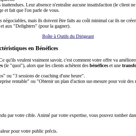
inattendues. Leur absence n'entraîne aucune insatisfaction (le client ne s
e et fait que l'on parle de vous.
as négociables, mais ils doivent être faits au coût minimal car ils ne cr
 et aux "Delighters" (pour la gagner).
Boîte à Outils du Dirigeant
téristiques en Bénéfices
Ce qu'ils veulent vraiment savoir, c'est comment votre offre va améliorer
es
(le "quoi"), alors que les clients achètent des
bénéfices
et une
transf
os" ou "3 sessions de coaching d'une heure".
reprise rentable" ou "Obtenir un plan d'action sur-mesure pour voir des 
ttendu par votre cible. Animé par votre expertise, vous pouvez tomber da
valeur pour votre public précis.