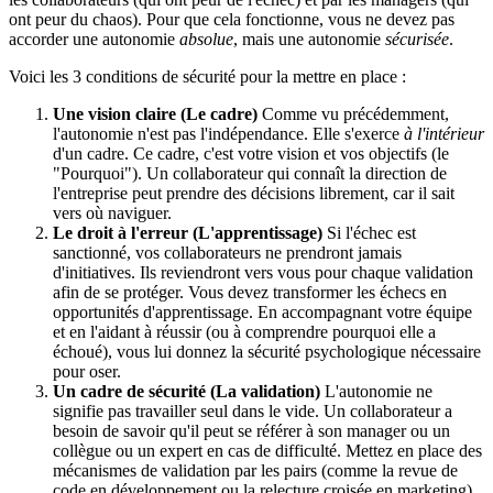
ont peur du chaos). Pour que cela fonctionne, vous ne devez pas
accorder une autonomie
absolue
, mais une autonomie
sécurisée
.
Voici les 3 conditions de sécurité pour la mettre en place :
Une vision claire (Le cadre)
Comme vu précédemment,
l'autonomie n'est pas l'indépendance. Elle s'exerce
à l'intérieur
d'un cadre. Ce cadre, c'est votre vision et vos objectifs (le
"Pourquoi"). Un collaborateur qui connaît la direction de
l'entreprise peut prendre des décisions librement, car il sait
vers où naviguer.
Le droit à l'erreur (L'apprentissage)
Si l'échec est
sanctionné, vos collaborateurs ne prendront jamais
d'initiatives. Ils reviendront vers vous pour chaque validation
afin de se protéger. Vous devez transformer les échecs en
opportunités d'apprentissage. En accompagnant votre équipe
et en l'aidant à réussir (ou à comprendre pourquoi elle a
échoué), vous lui donnez la sécurité psychologique nécessaire
pour oser.
Un cadre de sécurité (La validation)
L'autonomie ne
signifie pas travailler seul dans le vide. Un collaborateur a
besoin de savoir qu'il peut se référer à son manager ou un
collègue ou un expert en cas de difficulté. Mettez en place des
mécanismes de validation par les pairs (comme la revue de
code en développement ou la relecture croisée en marketing)