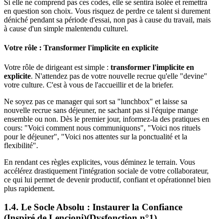
Si elle ne comprend pas ces codes, elle se sentira isolée et remettra
en question son choix. Vous risquez de perdre ce talent si durement
déniché pendant sa période d'essai, non pas à cause du travail, mais
à cause d'un simple malentendu culturel.
Votre rôle : Transformer l'implicite en explicite
Votre rôle de dirigeant est simple :
transformer l'implicite en
explicite
. N'attendez pas de votre nouvelle recrue qu'elle "devine"
votre culture. C'est à vous de l'accueillir et de la briefer.
Ne soyez pas ce manager qui sort sa "lunchbox" et laisse sa
nouvelle recrue sans déjeuner, ne sachant pas si l'équipe mange
ensemble ou non. Dès le premier jour, informez-la des pratiques en
cours: "Voici comment nous communiquons", "Voici nos rituels
pour le déjeuner", "Voici nos attentes sur la ponctualité et la
flexibilité".
En rendant ces règles explicites, vous déminez le terrain. Vous
accélérez drastiquement l'intégration sociale de votre collaborateur,
ce qui lui permet de devenir productif, confiant et opérationnel bien
plus rapidement.
1.4. Le Socle Absolu : Instaurer la Confiance
(Inspiré de Lencioni)(Dysfonction n°1)