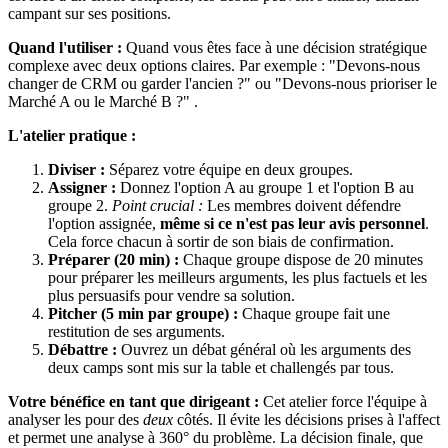
campant sur ses positions.
Quand l'utiliser :
Quand vous êtes face à une décision stratégique
complexe avec deux options claires. Par exemple : "Devons-nous
changer de CRM ou garder l'ancien ?" ou "Devons-nous prioriser le
Marché A ou le Marché B ?" .
L'atelier pratique :
Diviser :
Séparez votre équipe en deux groupes.
Assigner :
Donnez l'option A au groupe 1 et l'option B au
groupe 2.
Point crucial :
Les membres doivent défendre
l'option assignée,
même si ce n'est pas leur avis personnel
.
Cela force chacun à sortir de son biais de confirmation.
Préparer (20 min) :
Chaque groupe dispose de 20 minutes
pour préparer les meilleurs arguments, les plus factuels et les
plus persuasifs pour vendre sa solution.
Pitcher (5 min par groupe) :
Chaque groupe fait une
restitution de ses arguments.
Débattre :
Ouvrez un débat général où les arguments des
deux camps sont mis sur la table et challengés par tous.
Votre bénéfice en tant que dirigeant :
Cet atelier force l'équipe à
analyser les pour des
deux
côtés. Il évite les décisions prises à l'affect
et permet une analyse à 360° du problème. La décision finale, que