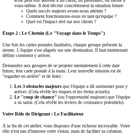
texte peut être adressé à un client, un partenaire, ou même à
vous-même. Il doit décrire concrètement la situation future:
Quels succès majeurs avons-nous atteints ?
Comment fonctionnons-nous en tant qu'équipe ?
Quel est l'impact réel sur nos clients ?
Étape 2 : Le Chemin (Le "Voyage dans le Temps")
Une fois les cartes postales finalisées, chaque groupe présente la
sienne. L'équipe s'est alignée sur une destination. Il faut maintenant
définir comment y arriver.
Demandez aux groupes de se projeter mentalement à cette date
future, leur carte postale à la main. Leur nouvelle mission est de
"regarder en arrière" et de lister :
Les 3 obstacles majeurs
que l'équipe a dû surmonter pour y
arriver. (Cela révèle les risques et les freins actuels).
Le "coup de chance"
(ou l'opportunité majeure) que l'équipe
a su saisir. (Cela révèle les leviers de croissance potentiels).
Votre Rôle de Dirigeant : Le Facilitateur
À la fin de cet atelier, vous disposez d'une richesse incroyable. Votre
rôle n'est pas d'imposer
votre
vision, mais de faciliter sa création.