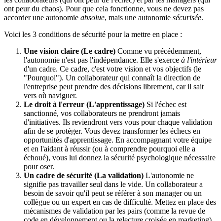
ont peur du chaos). Pour que cela fonctionne, vous ne devez pas
accorder une autonomie
absolue
, mais une autonomie
sécurisée
.
Voici les 3 conditions de sécurité pour la mettre en place :
Une vision claire (Le cadre)
Comme vu précédemment,
l'autonomie n'est pas l'indépendance. Elle s'exerce
à l'intérieur
d'un cadre. Ce cadre, c'est votre vision et vos objectifs (le
"Pourquoi"). Un collaborateur qui connaît la direction de
l'entreprise peut prendre des décisions librement, car il sait
vers où naviguer.
Le droit à l'erreur (L'apprentissage)
Si l'échec est
sanctionné, vos collaborateurs ne prendront jamais
d'initiatives. Ils reviendront vers vous pour chaque validation
afin de se protéger. Vous devez transformer les échecs en
opportunités d'apprentissage. En accompagnant votre équipe
et en l'aidant à réussir (ou à comprendre pourquoi elle a
échoué), vous lui donnez la sécurité psychologique nécessaire
pour oser.
Un cadre de sécurité (La validation)
L'autonomie ne
signifie pas travailler seul dans le vide. Un collaborateur a
besoin de savoir qu'il peut se référer à son manager ou un
collègue ou un expert en cas de difficulté. Mettez en place des
mécanismes de validation par les pairs (comme la revue de
code en développement ou la relecture croisée en marketing)