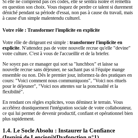
Si elle ne comprend pas ces codes, elle se sentira isolée et remettra
en question son choix. Vous risquez de perdre ce talent si durement
déniché pendant sa période d'essai, non pas à cause du travail, mais
à cause d'un simple malentendu culturel.
Votre rôle : Transformer l'implicite en explicite
Votre rôle de dirigeant est simple :
transformer l'implicite en
explicite
. N'attendez pas de votre nouvelle recrue qu'elle "devine"
votre culture. C'est à vous de l'accueillir et de la briefer.
Ne soyez pas ce manager qui sort sa "lunchbox" et laisse sa
nouvelle recrue sans déjeuner, ne sachant pas si l'équipe mange
ensemble ou non. Dès le premier jour, informez-la des pratiques en
cours: "Voici comment nous communiquons", "Voici nos rituels
pour le déjeuner", "Voici nos attentes sur la ponctualité et la
flexibilité".
En rendant ces règles explicites, vous déminez le terrain. Vous
accélérez drastiquement l'intégration sociale de votre collaborateur,
ce qui lui permet de devenir productif, confiant et opérationnel bien
plus rapidement.
1.4. Le Socle Absolu : Instaurer la Confiance
(Inspiré de Lencioni)(Dysfonction n°1)